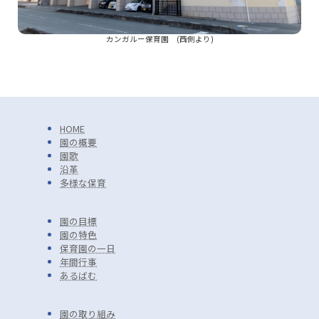
カンガルー保育園 (西側より)
HOME
園の概要
園歌
沿革
多様な保育
園の目標
園の特色
保育園の一日
年間行事
あるばむ
園の取り組み