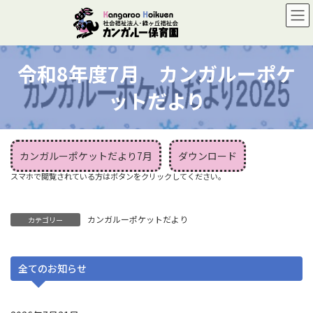
コ
ナ
ン
ビ
テ
ゲ
ン
ー
ツ
シ
令和8年度7月 カンガルーポケ
へ
ョ
ス
ン
ットだより
キ
に
ッ
移
プ
動
カンガルーポケットだより7月
ダウンロード
カンガルーポケットだより
カテゴリー
全てのお知らせ