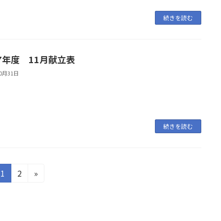
続きを読む
7年度 11月献立表
10月31日
続きを読む
固
固
1
2
»
定
定
ペ
ペ
ー
ー
ジ
ジ