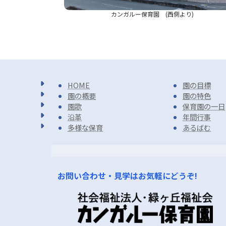
り)
カンガルー保育園 (西側より)
HOME
園の目標
園の概要
園の特色
園歌
保育園の一日
沿革
年間行事
多様な保育
あるばむ
お問い合わせ・見学はお気軽にどうぞ!