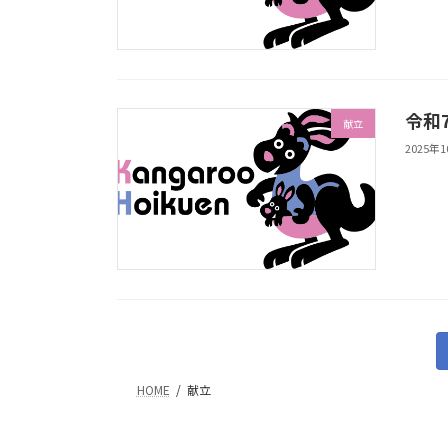
令和
献立
2025年
投
稿
HOME
献立
の