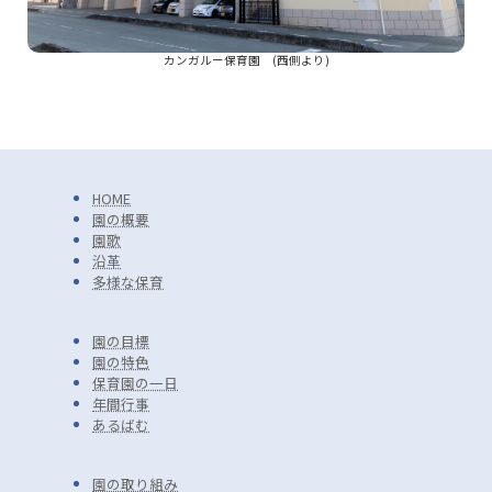
カンガルー保育園 (西側より)
HOME
園の概要
園歌
沿革
多様な保育
園の目標
園の特色
保育園の一日
年間行事
あるばむ
園の取り組み