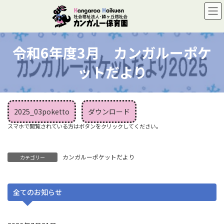
コ
ナ
ン
ビ
テ
ゲ
ン
ー
ツ
シ
令和6年度3月 カンガルーポケ
へ
ョ
ス
ン
ットだより
キ
に
ッ
移
プ
動
2025_03poketto
ダウンロード
カンガルーポケットだより
カテゴリー
全てのお知らせ